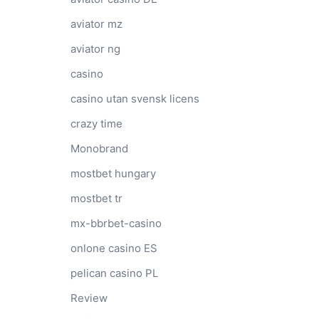
aviator mz
aviator ng
casino
casino utan svensk licens
crazy time
Monobrand
mostbet hungary
mostbet tr
mx-bbrbet-casino
onlone casino ES
pelican casino PL
Review