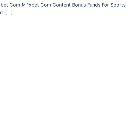
1xbet Com ᐉ 1xbet Com Content Bonus Funds For Sports
rt […]