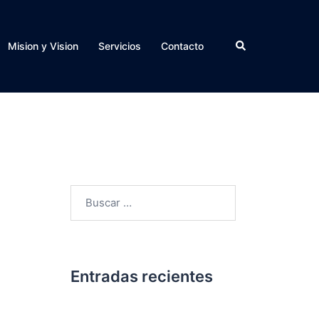
Mision y Vision
Servicios
Contacto
Entradas recientes