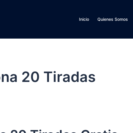
Inicio
Quienes Somos
ona 20 Tiradas