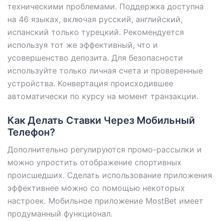
техническими проблемами. Поддержка доступна
на 46 языках, включая русский, английский,
испанский только турецкий. Рекомендуется
используя тот же эффективный, что и
усовершенство депозита. Для безопасности
используйте только личная счета и проверенные
устройства. Конвертация происходившее
автоматически по курсу на момент транзакции.
Как Делать Ставки Через Мобильный
Телефон?
Дополнительно регулируются промо-рассылки и
можно упростить отображение спортивных
происшедших. Сделать использование приложения
эффективнее можно со помощью некоторых
настроек. Мобильное приложение MostBet имеет
продуманный функционал.