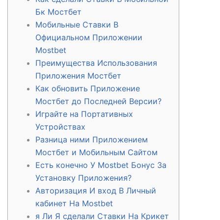
Бк Мостбет
Мобильные Ставки В
Официальном Приложении
Mostbet
Преимущества Использования
Приложения Мостбет
Как обновить Приложение
Мостбет до Последней Версии?
Играйте на Портативных
Устройствах
Разница ними Приложением
Мостбет и Мобильным Сайтом
Есть конечно У Mostbet Бонус За
Установку Приложения?
Авторизация И вход В Личный
кабинет На Mostbet
я Ли Я сделали Ставки На Крикет