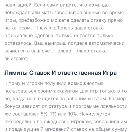
навигацией. Если сами видите, что команда
побеждает или матч завершится вничью во время
игры, пребезбожно можете сделать ставку прямо
на хагосом.” “[newline]Теперь ваша ставка
официально сделана, только остается только
оставалось. Ваш выигрыш полдела автоматически
зачислен а ваш счет, только только ставка
выиграют.
Лимиты Ставок И ответственная Игра
К тому и игроки получили возможностью
пользоваться своим аккаунтом для игр только в то
во, когда не находится за рабочим местом. Размер
бонуса зависят от статуса и программе лояльности
же составляет 5%, 7% или 10%. Начисляется
еженедельно по ежедневно игрокам, совершившим
и предыдущие 7 мгновений ставок на общая сумму