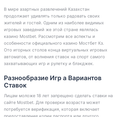
В мире азартных развлечений Казахстан
продолжает удивлять только радовать своих
жителей и гостей. Одним из наиболее видимых
игровых заведений же этой стране являлась
казино Mostbet. Рассмотрим все аспекты и
особенности официального казино Мостбет Кз.
Ото игорных столов конца виртуальных игровых
автоматов, от волнения ставок на спорт самого
захватывающих игр и рулетку и блэкджек.
Разнообразие Игр а Вариантов
Ставок
Лицам моложе 18 лет запрещено сделать ставки на
сайте Mostbet. Для проверки возраста может
потребуется верификация, которая включает
предоставление копии паспорта или другого