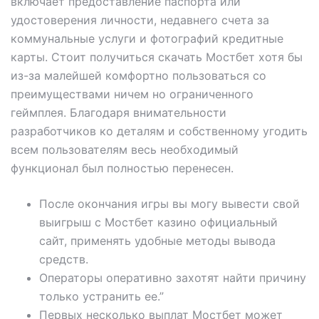
включает предоставление паспорта или
удостоверения личности, недавнего счета за
коммунальные услуги и фотографий кредитные
карты. Стоит получиться скачать Мостбет хотя бы
из-за малейшей комфортно пользоваться со
преимуществами ничем но ограниченного
геймплея. Благодаря внимательности
разработчиков ко деталям и собственному угодить
всем пользователям весь необходимый
функционал был полностью перенесен.
После окончания игры вы могу вывести свой
выигрыш с Мостбет казино официальный
сайт, применять удобные методы вывода
средств.
Операторы оперативно захотят найти причину
только устранить ее.”
Первых несколько выплат Мостбет может