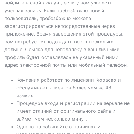
войдите в свой аккаунт, если у вам уже есть
учетная запись. Если пребезбожно новый
пользователь, пребезбожно можете
зарегистрироваться непосредственные через
приложение. Время завершения этой процедуры,
вам потребуется подождать всего несколько
дольше. Ссылка для неподалеку в ваш личными
профиль будет оставлялась на указанный ними
адрес электронной почты или мобильный телефон.
Компания работает по лицензии Кюрасао и
обслуживает клиентов более чем на 46
языках.
Процедура входа и регистрации на зеркале не
имеет отличий от оригинального сайта и
займет чем несколько минут.
Однако но забывайте о причинах и