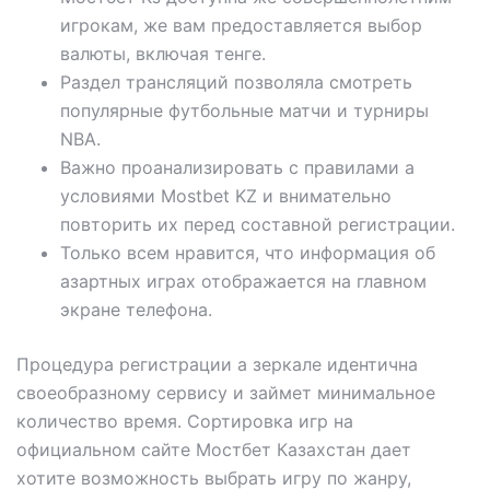
игрокам, же вам предоставляется выбор
валюты, включая тенге.
Раздел трансляций позволяла смотреть
популярные футбольные матчи и турниры
NBA.
Важно проанализировать с правилами а
условиями Mostbet KZ и внимательно
повторить их перед составной регистрации.
Только всем нравится, что информация об
азартных играх отображается на главном
экране телефона.
Процедура регистрации а зеркале идентична
своеобразному сервису и займет минимальное
количество время. Сортировка игр на
официальном сайте Мостбет Казахстан дает
хотите возможность выбрать игру по жанру,