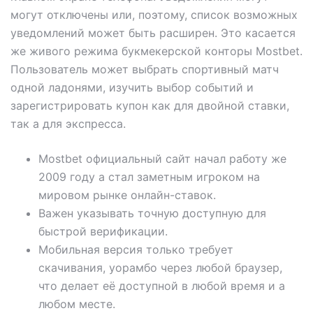
могут отключены или, поэтому, список возможных
уведомлений может быть расширен. Это касается
же живого режима букмекерской конторы Mostbet.
Пользователь может выбрать спортивный матч
одной ладонями, изучить выбор событий и
зарегистрировать купон как для двойной ставки,
так а для экспресса.
Mostbet официальный сайт начал работу же
2009 году а стал заметным игроком на
мировом рынке онлайн-ставок.
Важен указывать точную доступную для
быстрой верификации.
Мобильная версия только требует
скачивания, уорамбо через любой браузер,
что делает её доступной в любой время и а
любом месте.