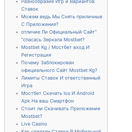
Разнообразие Игр и Вариантов
Ставок
Можем ведь Мы Снять приличные
С Приложения?
отличие Ли Официальный Сайт”
“спасась Зеркала Mostbet?
Mostbet Kg / Мостбет вход И
Регистрация
Почему Заблокирован
официального Сайт Mostbet Kg?
Лимиты Ставок И ответственный
Игра
Мостбет Скачать Ios И Android
Apk На ваш Смартфон
Стоит ли Скачивать Приложение
Mostbet?
Live Casino
Как сделали Ставки В Мобильной