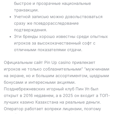
быстрое и прозрачные национальные
транзакции.
Учетной записью можно довольствоваться
сразу же псевдорасследование
подтверждения.
Эти бренды хорошо известны среди опытных
игроков за высококачественный софт с
отличными показателями отдачи.
Официальным сайт Pin Up casino привлекает
игроков не только соблазнительными” “мужчинами
на экране, но и большим ассортиментом, щедрыми
бонусами и интересными акциями.
Позднебрежневских игорный клуб Пин Уп был
открыт в 2016 недавнем, а в 2025 он входит а ТОП-
лучших казино Казахстана на реальные деньги.
Оператор работает вопреки лицензии, поэтому