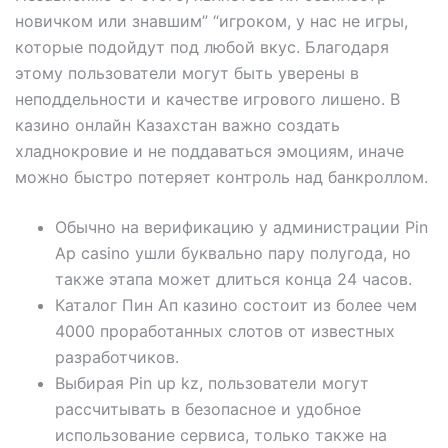
новичком или знавшим” “игроком, у нас не игры,
которые подойдут под любой вкус. Благодаря
этому пользователи могут быть уверены в
неподдельности и качестве игрового лишено. В
казино онлайн Казахстан важно создать
хладнокровие и не поддаваться эмоциям, иначе
можно быстро потеряет контроль над банкроллом.
Обычно на верификацию у администрации Pin
Ap casino ушли буквально пару полугода, но
также этапа может длиться конца 24 часов.
Каталог Пин Ап казино состоит из более чем
4000 проработанных слотов от известных
разработчиков.
Выбирая Pin up kz, пользователи могут
рассчитывать в безопасное и удобное
использование сервиса, только также на