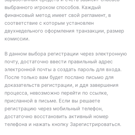
выбранного игроком способов. Каждый
финансовый метод имеет свой регламент, в
соответствие с которым установлен
двухнедельного оформления транзакции, размер
комиссии.
В данном выбора регистрации через электронную
почту, достаточно ввести правильный адрес
электронной почты а создать пароль для входа.
После только вам будет послано письмо для
доказательств регистрации, и ддя завершения
процесса, невозможно перейти по ссылке,
присланной в письме. Если вы решаете
регистрацию через мобильный телефон,
достаточно восстановить активный номер
телефона и нажать кнопку Зарегистрироваться.