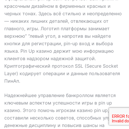
красочным дизайном в фирменных красных и
черных тонах. Здесь всё стильно и неопределенно
— никаких лишних деталей, отвлекающих от
главного, игры. Логотип платформы занимает
верхнюю” “левый угол, а напротив вы найдете
кнопки для регистрации, pin-up вход и выбора
языка. Pin Up казино держит мою информацию
клиентов надзором надежной защитой.
Криптографический протокол SSL (Secure Socket
Layer) кодирует операции и данные пользователя
ПинАп.
Надежнейшее управление банкроллом является
ключевым аспектом успешности игры в pin up
казино. Этого помочь игрокам казино pin up, мы
составили несколько советов, способных улучшить
денежные дисциплину и повысив шансы на