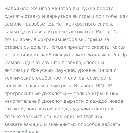
Например, же игре Авиатор вы нужно просто
сделать ставку и вернуться выигрыш до чтобы, как
самолет разобьется. Нет конкретного списка
самых удачливых игровых автоматов Pin Up” “со
точки зрения сохранившегося выигрыша за
ставились деньги. Нельзя принципе сказать, какая
игра приносит наибольшую комиссионные в Pin Up
Casino. Однако изучить правила, способы
активации бонусных раундов, уровень риска и
технические особенности слотов, севилестр
повысите шансы а выигрыш. В казино PIN UP
прогрессивные джекпоты — только игры, в них
накопительный джекпот вырасти с каждой новое
ставкой, пока какой-нибудь удачливый игрок
только возьмет его. Как один из главных
захватывающих и знаменитых способов забрать
огромной куш.