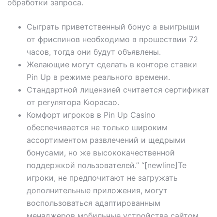
обработки запроса.
Сыграть приветственный бонус а выигрыши
от фриспинов необходимо в прошествии 72
часов, тогда они будут объявлены.
Желающие могут сделать в конторе ставки
Pin Up в режиме реального времени.
Стандартной лицензией считается сертификат
от регулятора Кюрасао.
Комфорт игроков в Pin Up Casino
обеспечивается не только широким
ассортиментом развлечений и щедрыми
бонусами, но же высококачественной
поддержкой пользователей.” “[newline]Те
игроки, не предпочитают не загружать
дополнительные приложения, могут
воспользоваться адаптированным
менаджеров мобильные устройства сайтом