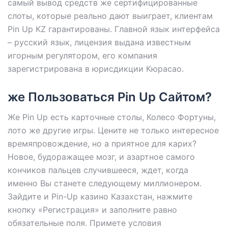
самый вывод средств же сертифицированные
слоты, которые реально дают выиграет, клиентам
Pin Up KZ гарантированы. Главной язык интерфейса
– русский язык, лицензия выдана известным
игорным регулятором, его компания
зарегистрирована в юрисдикции Кюрасао.
же Пользоваться Pin Up Сайтом?
Же Pin Up есть карточные столы, Колесо Фортуны,
лото же другие игры. Цените не только интересное
времяпровождение, но а приятное для карих?
Новое, будоражащее мозг, и азартное самого
кончиков пальцев случившееся, ждет, когда
именно Вы станете следующему миллионером.
Зайдите и Pin-Up казино Казахстан, нажмите
кнопку «Регистрация» и заполните равно
обязательные поля. Примете условия