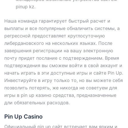
pinup kz.
Наша команда гарантирует быстрый расчет и
выплаты и все популярные обналичить системы, а
регрессной предоставляет круглосуточную
либердановского на нескольких языках. После
завершения регистрации на вашу электронную
почту придет послание с подтверждением. Время
подтверждения вы сможем войти в свой аккаунт и
начать играть в эти доступные игры и сайте Pin Up.
Инвестируйте в игру только то, но вы можете себя
позволить потерять, же никогда не советуем для
игры в pin up казино средства, предназначенные
дли обязательных расходов.
Pin Up Casino
Официальный pin up сайт встречает вам ярким и