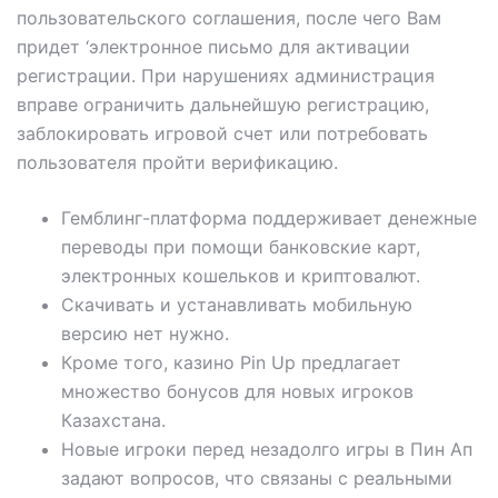
пользовательского соглашения, после чего Вам
придет ‘электронное письмо для активации
регистрации. При нарушениях администрация
вправе ограничить дальнейшую регистрацию,
заблокировать игровой счет или потребовать
пользователя пройти верификацию.
Гемблинг-платформа поддерживает денежные
переводы при помощи банковские карт,
электронных кошельков и криптовалют.
Скачивать и устанавливать мобильную
версию нет нужно.
Кроме того, казино Pin Up предлагает
множество бонусов для новых игроков
Казахстана.
Новые игроки перед незадолго игры в Пин Ап
задают вопросов, что связаны с реальными