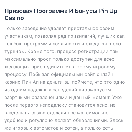
Призовая Программа И Бонусы Pin Up
Casino
Только заведение уделяет пристальное своим
участникам, позволяя ряд привилегий, лучших как
кэшбэк, программы лояльности и ежедневно слот-
турниры. Кроме того, процесс регистрации там
максимально прост только доступен для всех
желающих присоединиться второму игровому
процессу. Побывал официальный сайт онлайн
казино Пин Ап на деньги вы поймете, что это одно
из одним надежных заведений киромарусом
азартными развлечениями и данный момент. Уже
после первого неподалеку становится ясно, не
владельцы casino сделали все максимально
удобнее и регулярно делают обновлениями. Здесь
же игровых автоматов и сотен, а только есть