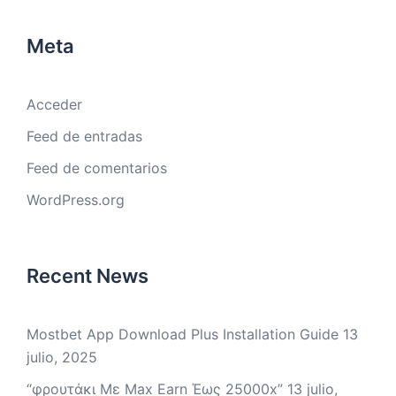
Meta
Acceder
Feed de entradas
Feed de comentarios
WordPress.org
Recent News
Mostbet App Download Plus Installation Guide
13
julio, 2025
“φρουτάκι Με Max Earn Έως 25000x”
13 julio,