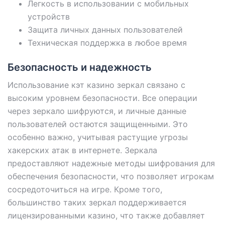
Легкость в использовании с мобильных
устройств
Защита личных данных пользователей
Техническая поддержка в любое время
Безопасность и надежность
Использование кэт казино зеркал связано с
высоким уровнем безопасности. Все операции
через зеркало шифруются, и личные данные
пользователей остаются защищенными. Это
особенно важно, учитывая растущие угрозы
хакерских атак в интернете. Зеркала
предоставляют надежные методы шифрования для
обеспечения безопасности, что позволяет игрокам
сосредоточиться на игре. Кроме того,
большинство таких зеркал поддерживается
лицензированными казино, что также добавляет