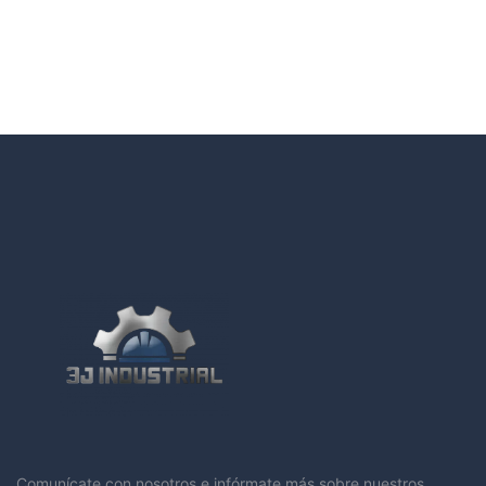
Comunícate con nosotros e infórmate más sobre nuestros