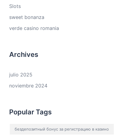
Slots
sweet bonanza
verde casino romania
Archives
julio 2025
noviembre 2024
Popular Tags
бездепозитный бонус за регистрацию в казино