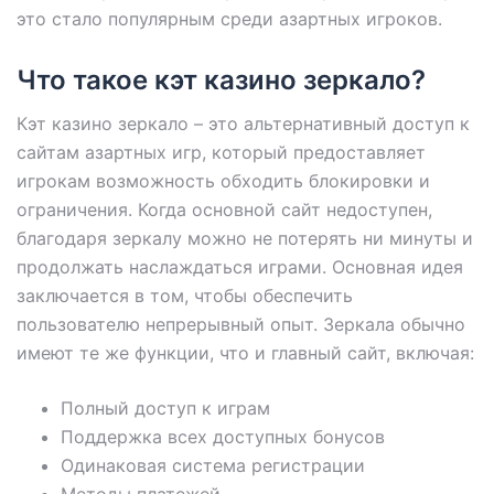
это стало популярным среди азартных игроков.
Что такое кэт казино зеркало?
Кэт казино зеркало – это альтернативный доступ к
сайтам азартных игр, который предоставляет
игрокам возможность обходить блокировки и
ограничения. Когда основной сайт недоступен,
благодаря зеркалу можно не потерять ни минуты и
продолжать наслаждаться играми. Основная идея
заключается в том, чтобы обеспечить
пользователю непрерывный опыт. Зеркала обычно
имеют те же функции, что и главный сайт, включая:
Полный доступ к играм
Поддержка всех доступных бонусов
Одинаковая система регистрации
Методы платежей